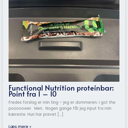
Functional Nutrition proteinbar:
Point fra 1 – 10
Fredes forslag er min ting – jeg er dommeren. I got the
pooooower. Men. Nogen gange får jeg input fra min
kæreste. Hun har prøvet […]
Læs mere »