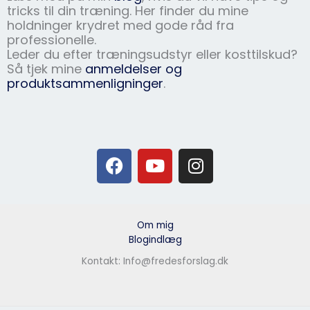
tricks til din træning. Her finder du mine
holdninger krydret med gode råd fra
professionelle.
Leder du efter træningsudstyr eller kosttilskud?
Så tjek mine
anmeldelser og
produktsammenligninger
.
F
Y
I
a
o
n
c
u
s
e
t
t
b
u
a
Om mig
o
b
g
Blogindlæg
o
e
r
Kontakt: Info@fredesforslag.dk
k
a
m