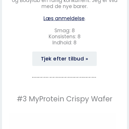
og Bodylab en farlig konkurrent. Jeg er vild
med de nye barer.
Læs anmeldelse
.
Smag: 8
Konsistens: 8
Indhold: 8
Tjek efter tilbud »
#3 MyProtein Crispy Wafer