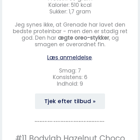
Kalorier: 510 kcal
Sukker: 1,7 gram
Jeg synes ikke, at Grenade har lavet den
bedste proteinbar - men den er stadig ret
god. Den har
ægte oreo-stykker
, og
smagen er overordnet fin.
Læs anmeldelse
.
Smag: 7
Konsistens: 6
Indhold: 9
Tjek efter tilbud »
#11 Bodylab Hazelnut Choco