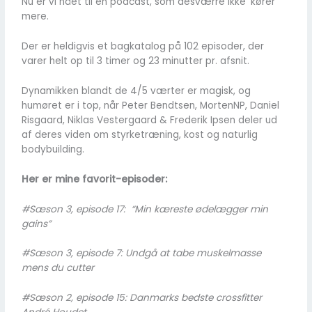
Nu er vi nået til en podcast, som desværre ikke ‘kører’
mere.
Der er heldigvis et bagkatalog på 102 episoder, der
varer helt op til 3 timer og 23 minutter pr. afsnit.
Dynamikken blandt de 4/5 værter er magisk, og
humøret er i top, når Peter Bendtsen, MortenNP, Daniel
Risgaard, Niklas Vestergaard & Frederik Ipsen deler ud
af deres viden om styrketræning, kost og naturlig
bodybuilding.
Her er mine favorit-episoder:
#Sæson 3, episode 17: “Min kæreste ødelægger min
gains”
#Sæson 3, episode 7: Undgå at tabe muskelmasse
mens du cutter
#Sæson 2, episode 15: Danmarks bedste crossfitter