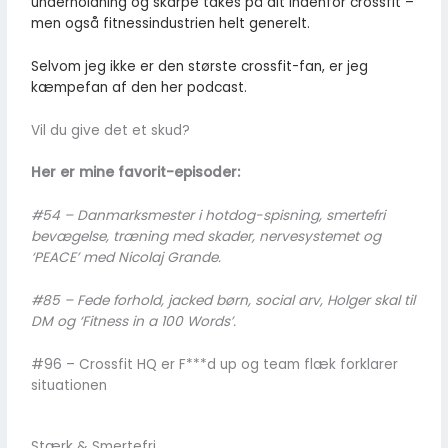
underholdning og skarpe takes på alt indenfor crossfit –
men også fitnessindustrien helt generelt.
Selvom jeg ikke er den største crossfit-fan, er jeg
kæmpefan af den her podcast.
Vil du give det et skud?
Her er mine favorit-episoder:
#54 – Danmarksmester i hotdog-spisning, smertefri
bevægelse, træning med skader, nervesystemet og
‘PEACE’ med Nicolaj Grande.
#85 – Fede forhold, jacked børn, social arv, Holger skal til
DM og ‘Fitness in a 100 Words’.
#96 – Crossfit HQ er F***d up og team flæk forklarer
situationen
Stærk & Smertefri