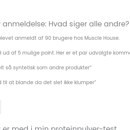
y anmeldelse: Hvad siger alle andre?
 blevet anmeldt af 90 brugere hos Muscle House.
,9 ud af 5 mulige point. Her er et par udvalgte komm
lt så syntetisk som andre produkter”
 til at blande da det slet ikke klumper”
 er med i min proteinpulver-test