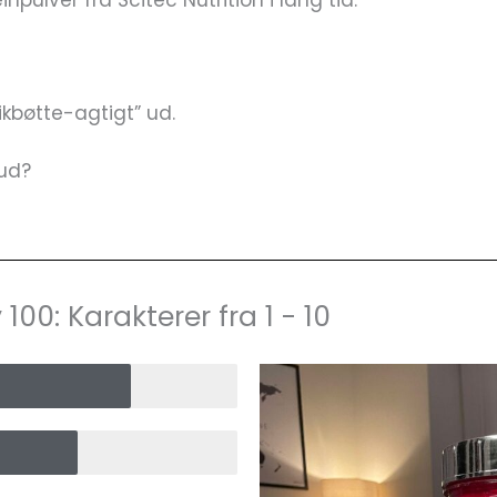
pulver fra Scitec Nutrition i lang tid.
ikbøtte-agtigt” ud.
 ud?
100: Karakterer fra 1 - 10