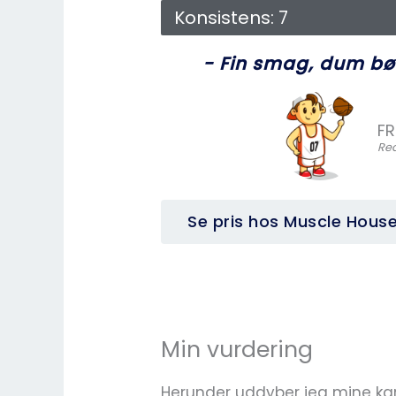
Konsistens: 7
- Fin smag, dum bøt
FR
Red
Se pris hos Muscle House
Min vurdering
Herunder uddyber jeg mine kar