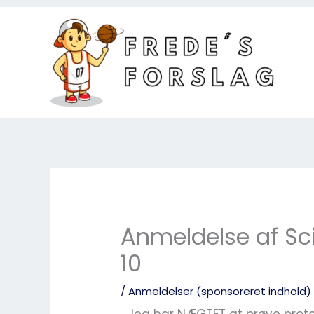
Gå
til
indholdet
Anmeldelse af Scit
10
/
Anmeldelser (sponsoreret indhold)