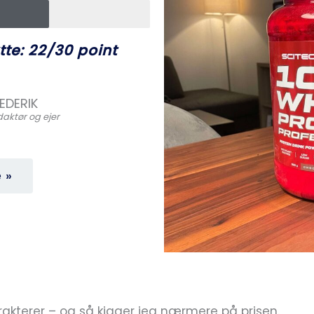
te: 22/30 point
EDERIK
aktør og ejer
 »
akterer – og så kigger jeg nærmere på prisen.