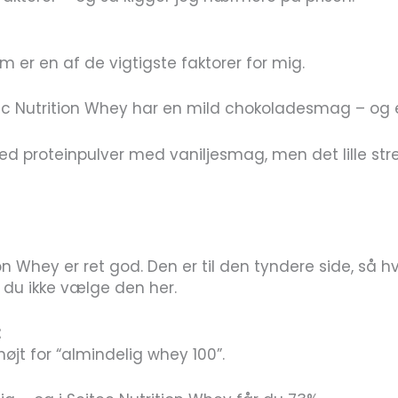
er en af de vigtigste faktorer for mig.
tec Nutrition Whey har en mild chokoladesmag – og et
ed proteinpulver med vaniljesmag, men det lille strejf
on Whey er ret god. Den er til den tyndere side, så
 du ikke vælge den her.
t
 højt for “almindelig whey 100”.