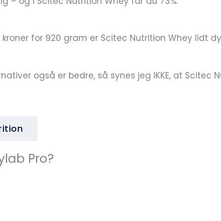
ig – og i Scitec Nutrition Whey får du 73%.
kroner for 920 gram er Scitec Nutrition Whey lidt d
ernativer også er bedre, så synes jeg IKKE, at Scitec
ition
ylab Pro?