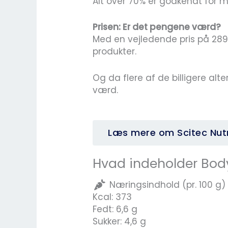
Alt over 70% er godkendt for m
Prisen: Er det pengene værd?
Med en vejledende pris på 289 
produkter.
Og da flere af de billigere alt
værd.
Læs mere om Scitec Nutr
Hvad indeholder Bod
Næringsindhold (pr. 100 g)
Kcal: 373
Fedt: 6,6 g
Sukker: 4,6 g