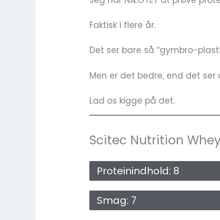
Jeg har NÆGTET at prøve protein
Faktisk i flere år.
Det ser bare så “gymbro-plast
Men er det bedre, end det ser
Lad os kigge på det.
Scitec Nutrition Whey 
Proteinindhold: 8
Smag: 7