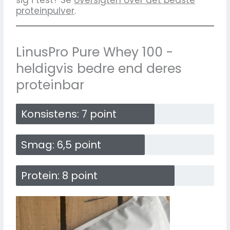
sig i test? Se
oversigten over det bedste
proteinpulver
.
LinusPro Pure Whey 100 -
heldigvis bedre end deres
proteinbar​
Konsistens: 7 point
Smag: 6,5 point
Protein: 8 point