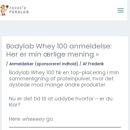
Gå
til
indholdet
Bodylab Whey 100 anmeldelse:
Her er min ærlige mening »
/
Anmeldelser (sponsoreret indhold)
/ Af
Frederik
Bodylab Whey 100 fik en top-placering
i min
sammenligning af proteinpulver, hvor det
dystede mod mange andre produkter.
Nu er det tid til at uddybe hvorfor – er du
klar?
Here
wheeeey
go.